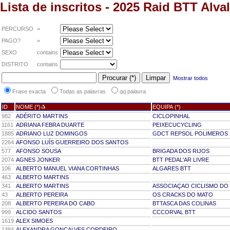
Lista de inscritos - 2025 Raid BTT Alv
PERCURSO
=
PAGO?
=
SEXO
contains
DISTRITO
contains
Mostrar todos
Frase exacta
Todas as palavras
qq palavra
ID
NOME (*)
EQUIPA (*)
982
ADÉRITO MARTINS
CICLOPINHAL
1161
ADRIANA FEBRA DUARTE
PEIXECUCYCLING
1885
ADRIANO LUZ DOMINGOS
GDCT REPSOL POLIMEROS
2264
AFONSO LUÍS GUERREIRO DOS SANTOS
577
AFONSO SOUSA
BRIGADA DOS RIJOS
2074
AGNES JONKER
BTT PEDAL'AR LIVRE
106
ALBERTO MANUEL VIANA CORTINHAS
ALGARES BTT
463
ALBERTO MARTINS
341
ALBERTO MARTINS
ASSOCIAÇAO CICLISMO DO 
43
ALBERTO PEREIRA
OS CRACKS DO MATO
208
ALBERTO PEREIRA DO CABO
BTTASCA DAS COLINAS
999
ALCIDO SANTOS
CCCORVAL BTT
1619
ALEX SIMOES
1384
ALEXANDRA GONÇALVES CORDEIRO