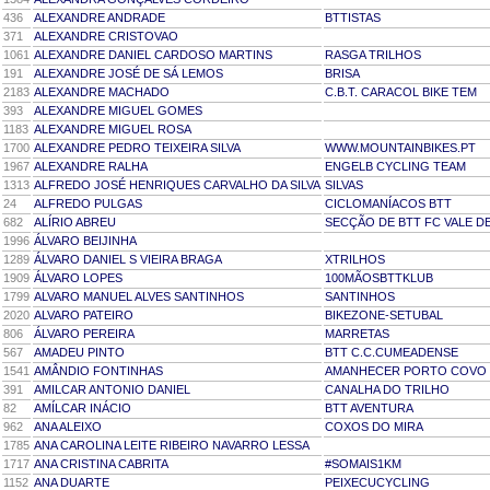
436
ALEXANDRE ANDRADE
BTTISTAS
371
ALEXANDRE CRISTOVAO
1061
ALEXANDRE DANIEL CARDOSO MARTINS
RASGA TRILHOS
191
ALEXANDRE JOSÉ DE SÁ LEMOS
BRISA
2183
ALEXANDRE MACHADO
C.B.T. CARACOL BIKE TEM
393
ALEXANDRE MIGUEL GOMES
1183
ALEXANDRE MIGUEL ROSA
1700
ALEXANDRE PEDRO TEIXEIRA SILVA
WWW.MOUNTAINBIKES.PT
1967
ALEXANDRE RALHA
ENGELB CYCLING TEAM
1313
ALFREDO JOSÉ HENRIQUES CARVALHO DA SILVA
SILVAS
24
ALFREDO PULGAS
CICLOMANÍACOS BTT
682
ALÍRIO ABREU
SECÇÃO DE BTT FC VALE D
1996
ÁLVARO BEIJINHA
1289
ÁLVARO DANIEL S VIEIRA BRAGA
XTRILHOS
1909
ÁLVARO LOPES
100MÃOSBTTKLUB
1799
ALVARO MANUEL ALVES SANTINHOS
SANTINHOS
2020
ALVARO PATEIRO
BIKEZONE-SETUBAL
806
ÁLVARO PEREIRA
MARRETAS
567
AMADEU PINTO
BTT C.C.CUMEADENSE
1541
AMÂNDIO FONTINHAS
AMANHECER PORTO COVO
391
AMILCAR ANTONIO DANIEL
CANALHA DO TRILHO
82
AMÍLCAR INÁCIO
BTT AVENTURA
962
ANA ALEIXO
COXOS DO MIRA
1785
ANA CAROLINA LEITE RIBEIRO NAVARRO LESSA
1717
ANA CRISTINA CABRITA
#SOMAIS1KM
1152
ANA DUARTE
PEIXECUCYCLING