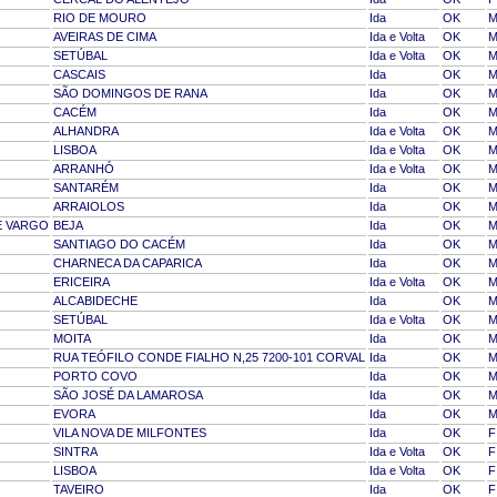
RIO DE MOURO
Ida
OK
AVEIRAS DE CIMA
Ida e Volta
OK
SETÚBAL
Ida e Volta
OK
CASCAIS
Ida
OK
SÃO DOMINGOS DE RANA
Ida
OK
CACÉM
Ida
OK
ALHANDRA
Ida e Volta
OK
LISBOA
Ida e Volta
OK
ARRANHÓ
Ida e Volta
OK
SANTARÉM
Ida
OK
ARRAIOLOS
Ida
OK
E VARGO
BEJA
Ida
OK
SANTIAGO DO CACÉM
Ida
OK
CHARNECA DA CAPARICA
Ida
OK
ERICEIRA
Ida e Volta
OK
ALCABIDECHE
Ida
OK
SETÚBAL
Ida e Volta
OK
MOITA
Ida
OK
RUA TEÓFILO CONDE FIALHO N,25 7200-101 CORVAL
Ida
OK
PORTO COVO
Ida
OK
SÃO JOSÉ DA LAMAROSA
Ida
OK
EVORA
Ida
OK
VILA NOVA DE MILFONTES
Ida
OK
F
SINTRA
Ida e Volta
OK
F
LISBOA
Ida e Volta
OK
F
TAVEIRO
Ida
OK
F