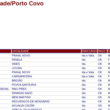
alade/Porto Covo
LOCALIDADE
PERCURSO
PAGO?
S
PINHAL NOVO
Ida e Volta
OK
PENELA
Ida
OK
F
SINES
Ida
OK
LOUSAL
Ida
OK
PINHAL NOVO
Ida e Volta
OK
CARRAPATEIRA
Ida e Volta
OK
F
BREJÃO
Ida
OK
POVOA SANTA IRIA
Ida
OK
SEIXAL
PAIO PIRES
Ida
OK
ERMIDAS-SADO
Ida
OK
MEM MARTINS
Ida
OK
REGUENGOS DE MONSARAZ
Ida
OK
AGUALVA-CACÉM
Ida
OK
CERCAL DO ALENTEJO
Ida
OK
F