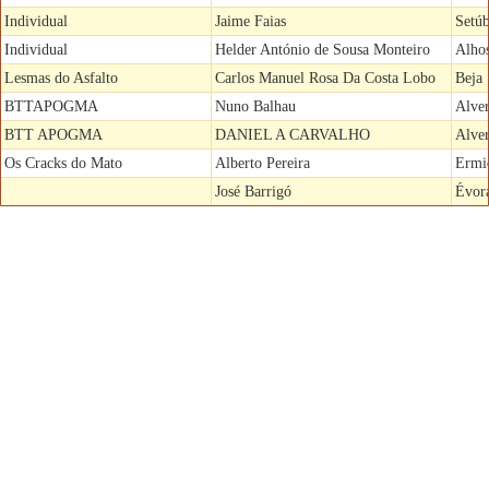
Individual
Jaime Faias
Setúb
Individual
Helder António de Sousa Monteiro
Alhos
Lesmas do Asfalto
Carlos Manuel Rosa Da Costa Lobo
Beja
BTTAPOGMA
Nuno Balhau
Alve
BTT APOGMA
DANIEL A CARVALHO
Alver
Os Cracks do Mato
Alberto Pereira
Ermi
José Barrigó
Évor