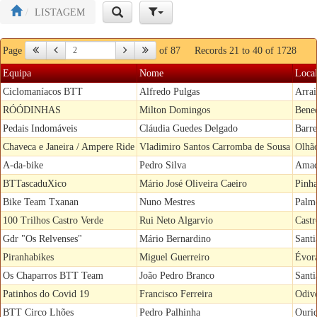
LISTAGEM
Page
of 87
Records 21 to 40 of 1728
Equipa
Nome
Local
Ciclomaníacos BTT
Alfredo Pulgas
Arrai
RÓÓDINHAS
Milton Domingos
Bened
Pedais Indomáveis
Cláudia Guedes Delgado
Barre
Chaveca e Janeira / Ampere Ride
Vladimiro Santos Carromba de Sousa
Olhã
A-da-bike
Pedro Silva
Amad
BTTascaduXico
Mário José Oliveira Caeiro
Pinh
Bike Team Txanan
Nuno Mestres
Palm
100 Trilhos Castro Verde
Rui Neto Algarvio
Castr
Gdr "Os Relvenses"
Mário Bernardino
Sant
Piranhabikes
Miguel Guerreiro
Évor
Os Chaparros BTT Team
João Pedro Branco
Sant
Patinhos do Covid 19
Francisco Ferreira
Odive
BTT Circo Lhões
Pedro Palhinha
Ouri