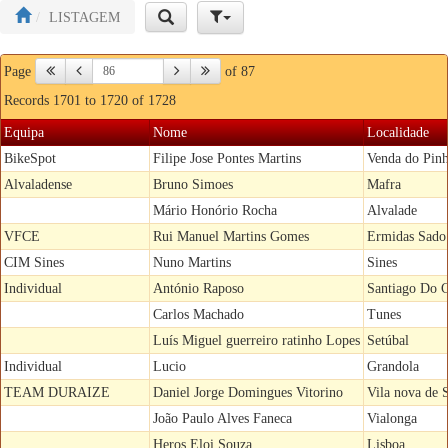
LISTAGEM
Page
of 87
Records 1701 to 1720 of 1728
Equipa
Nome
Localidade
BikeSpot
Filipe Jose Pontes Martins
Venda do Pinh
Alvaladense
Bruno Simoes
Mafra
Mário Honório Rocha
Alvalade
VFCE
Rui Manuel Martins Gomes
Ermidas Sado
CIM Sines
Nuno Martins
Sines
Individual
António Raposo
Santiago Do 
Carlos Machado
Tunes
Luís Miguel guerreiro ratinho Lopes
Setúbal
Individual
Lucio
Grandola
TEAM DURAIZE
Daniel Jorge Domingues Vitorino
Vila nova de 
João Paulo Alves Faneca
Vialonga
Heros Eloi Souza
Lisboa